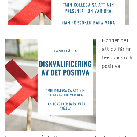
Händer det
att du får fin
Nödvändiga
feedback och
Dessa kakor
positiva
går inte att
välja bort. De
behövs för
att hemsidan
över huvud
taget ska
fungera.
Statistik