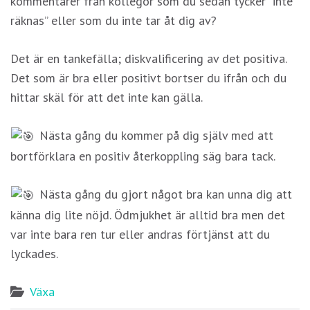
kommentarer från kollegor som du sedan tycker ”inte
För att vi ska
räknas” eller som du inte tar åt dig av?
kunna
förbättra
hemsidans
Det är en tankefälla; diskvalificering av det positiva.
funktionalitet
Det som är bra eller positivt bortser du ifrån och du
och
hittar skäl för att det inte kan gälla.
uppbyggnad,
baserat på
hur hemsidan
Nästa gång du kommer på dig själv med att
används.
bortförklara en positiv återkoppling säg bara tack.
Nästa gång du gjort något bra kan unna dig att
Upplevelse
känna dig lite nöjd. Ödmjukhet är alltid bra men det
För att vår
hemsida ska
var inte bara ren tur eller andras förtjänst att du
prestera så
lyckades.
bra som
möjligt under
Växa
ditt besök.