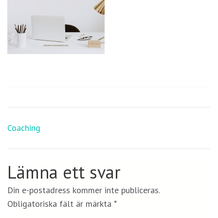
Nödvändiga
Dessa kakor
går inte att
välja bort. De
Inläggsnavigering
Coaching
behövs för
att hemsidan
över huvud
taget ska
Lämna ett svar
fungera.
Din e-postadress kommer inte publiceras.
Obligatoriska fält är märkta
*
Statistik