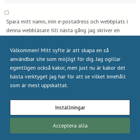
Om du nekar
de här
kakorna
Spara mitt namn, min e-postadress och webbplats i
kommer viss
funktionalitet
denna webbläsare till nästa gång jag skriver en
att försvinna
kommentar.
från
Välkommen! Mitt syfte är att skapa en så
hemsidan.
användbar site som möjligt för dig. Jag ogillar
egentligen också kakor, men just nu är kakor det
Marknadsföring
bästa verktyget jag har för att se vilket innehåll
Genom att dela
som är mest uppskattat.
med dig av dina
intressen och
ditt beteende
Inställningar
när du surfar
Copyright © 2026
Havet och Berget
.
Rara Academic Pro |
ökar du chansen
Developed By
Rara Theme
. Powered by
WordPress
.
att få se
Acceptera alla
personligt
anpassat