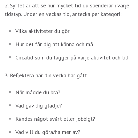
Om du nekar
2. Syftet är att se hur mycket tid du spenderar i varje
de här
tidstyp. Under en veckas tid, antecka per kategori:
kakorna
kommer viss
funktionalitet
Vilka aktiviteter du gör
att försvinna
från
Hur det får dig att känna och må
hemsidan.
Circatid som du lägger på varje aktivitet och tid
Marknadsföring
3. Reflektera när din vecka har gått.
Genom att dela
med dig av dina
När mådde du bra?
intressen och
ditt beteende
Vad gav dig glädje?
när du surfar
ökar du chansen
Kändes något svårt eller jobbigt?
att få se
personligt
Vad vill du göra/ha mer av?
anpassat