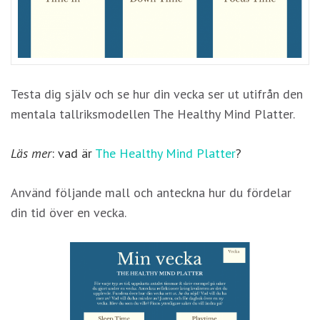
Testa dig själv och se hur din vecka ser ut utifrån den
mentala tallriksmodellen The Healthy Mind Platter.
Nödvändiga
Dessa kakor
Läs mer
: vad är
The
Healthy Mind Platter
?
går inte att
välja bort. De
Använd följande mall och anteckna hur du fördelar
behövs för
att hemsidan
din tid över en vecka.
över huvud
taget ska
fungera.
Statistik